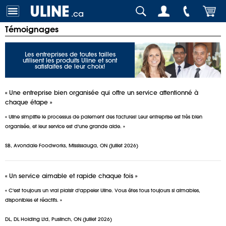
.ca
Témoignages
Les entreprises de toutes tailles
utilisent les produits Uline et sont
satisfaites de leur choix!
« Une entreprise bien organisée qui offre un service attentionné à
chaque étape »
« Uline simplifie le processus de paiement des factures! Leur entreprise est très bien
organisée, et leur service est d'une grande aide. »
SB, Avondale Foodworks, Mississauga, ON (juillet 2026)
« Un service aimable et rapide chaque fois »
« C'est toujours un vrai plaisir d'appeler Uline. Vous êtes tous toujours si aimables,
disponibles et réactifs. »
DL, DL Holding Ltd, Puslinch, ON (juillet 2026)