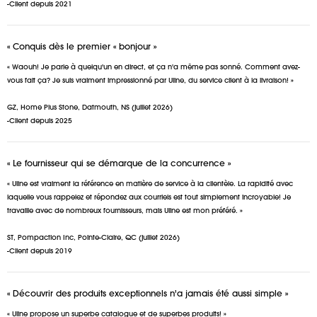
-Client depuis 2021
« Conquis dès le premier « bonjour »
« Waouh! Je parle à quelqu'un en direct, et ça n'a même pas sonné. Comment avez-
vous fait ça? Je suis vraiment impressionné par Uline, du service client à la livraison! »
GZ, Home Plus Stone, Datmouth, NS (juillet 2026)
-Client depuis 2025
« Le fournisseur qui se démarque de la concurrence »
« Uline est vraiment la référence en matière de service à la clientèle. La rapidité avec
laquelle vous rappelez et répondez aux courriels est tout simplement incroyable! Je
travaille avec de nombreux fournisseurs, mais Uline est mon préféré. »
ST, Pompaction Inc, Pointe-Claire, QC (juillet 2026)
-Client depuis 2019
« Découvrir des produits exceptionnels n'a jamais été aussi simple »
« Uline propose un superbe catalogue et de superbes produits! »