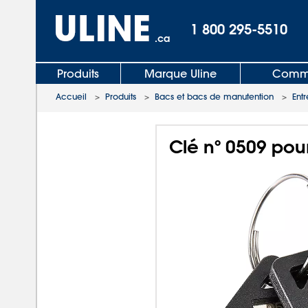
1 800 295-5510
.ca
Produits
Marque Uline
Comma
Accueil
>
Produits
>
Bacs et bacs de manutention
>
Ent
Clé nº 0509 pour