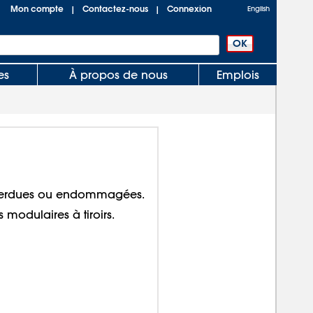
Mon compte
Contactez-nous
Connexion
|
|
English
es
À propos de nous
Emplois
 perdues ou endommagées.
s modulaires à tiroirs.