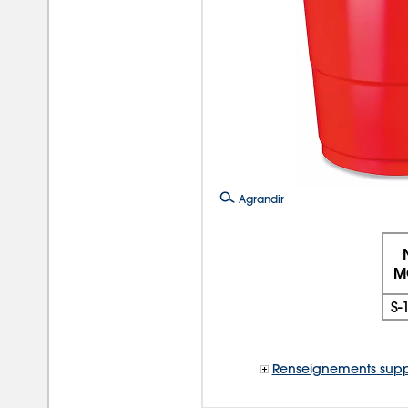
Agrandir
M
S-
Renseignements supp