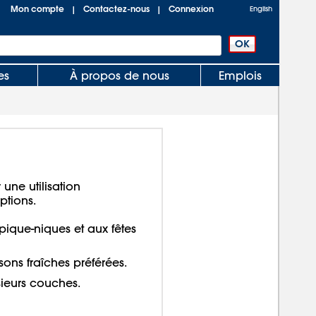
Mon compte
Contactez-nous
Connexion
|
|
English
es
À propos de nous
Emplois
une utilisation
ptions.
pique-niques et aux fêtes
sons fraîches préférées.
ieurs couches.