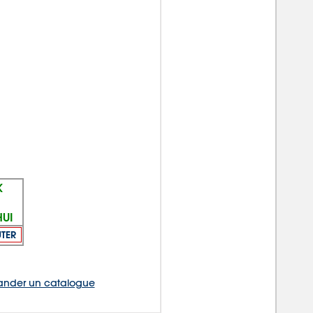
K
UI
TER
nder un catalogue