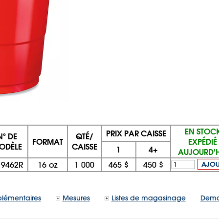
EN STOC
PRIX PAR CAISSE
Nº DE
QTÉ/
FORMAT
EXPÉDIÉ
ODÈLE
CAISSE
1
4+
AUJOURD'H
19462R
16 oz
1 000
465 $
450 $
AJOU
lémentaires
Mesures
Listes de magasinage
Dema