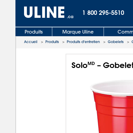
1 800 295-5510
.ca
Produits
Marque Uline
Comma
Accueil
>
Produits
>
Produits d'entretien
>
Gobelets
>
Solo
– Gobelet
MD