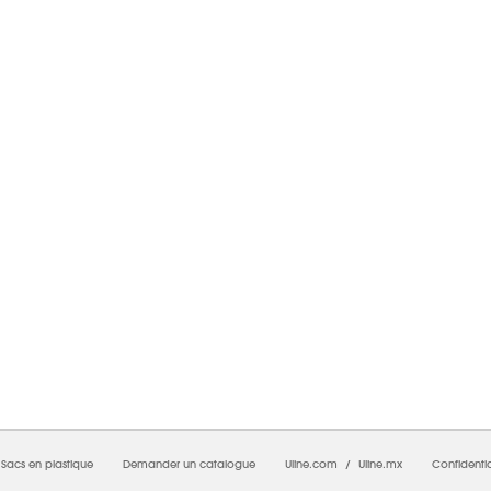
026 12 h 39 m 37 s PM;
CNWEB23
-
0
-
0/0,0
-
1
-
00000000-0000-0000-0000-0000
Sacs en plastique
Demander un catalogue
Uline.com
/
Uline.mx
Confidentia