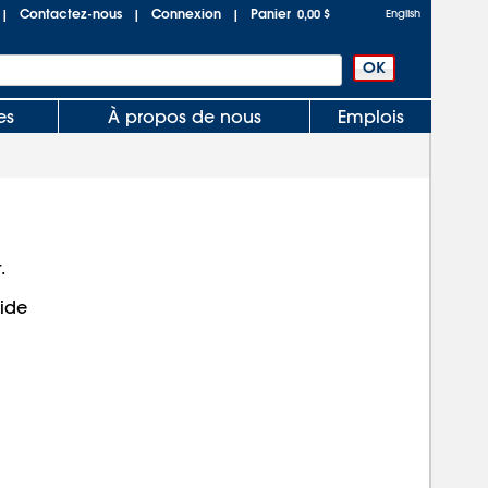
Contactez-nous
Connexion
Panier
|
|
|
0,00 $
English
es
À propos de nous
Emplois
.
aide