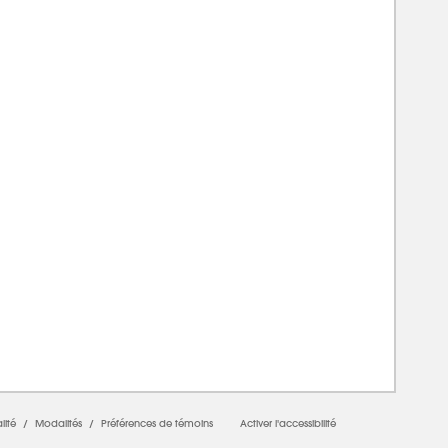
00000000
lité
/
Modalités
/
Préférences de témoins
Activer l'accessibilité