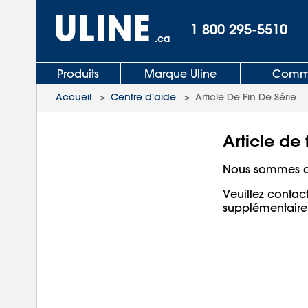
1 800 295-5510
.ca
Produits
Marque Uline
Comma
Accueil
>
Centre d'aide
>
Article De Fin De Série
Article de 
Nous sommes dés
Veuillez contact
supplémentaire