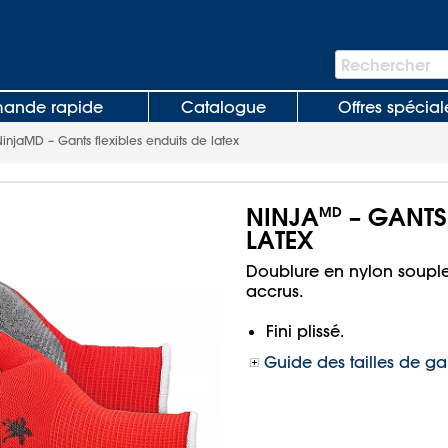
Barre
Rechercher
de
recherche
nde rapide
Catalogue
Offres spécial
injaMD – Gants flexibles enduits de latex
NINJA
– GANTS 
MD
LATEX
Doublure en nylon souple 
accrus.
Fini plissé.
Guide des tailles de ga