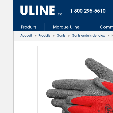
1 800 295-5510
.ca
Produits
Marque Uline
Comma
Accueil
>
Produits
>
Gants
>
Gants enduits de latex
>
N