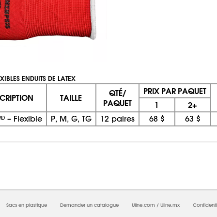
XIBLES ENDUITS DE LATEX
PRIX PAR PAQUET
QTÉ/
CRIPTION
TAILLE
PAQUET
1
2+
ᴰ – Flexible
P, M, G, TG
12 paires
68 $
63 $
08/06/2026 05:44:13 AM; D
CNWEB23
Sacs en plastique
Demander un catalogue
Uline.com
/
Uline.mx
Confidenti