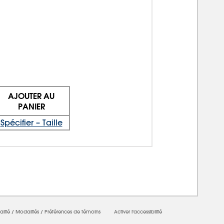
AJOUTER AU
PANIER
Spécifier – Taille
alité
/
Modalités
/
Préférences de témoins
Activer l'accessibilité