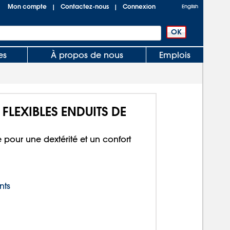
Mon compte
Contactez-nous
Connexion
|
|
English
es
À propos de nous
Emplois
FLEXIBLES ENDUITS DE
pour une dextérité et un confort
nts