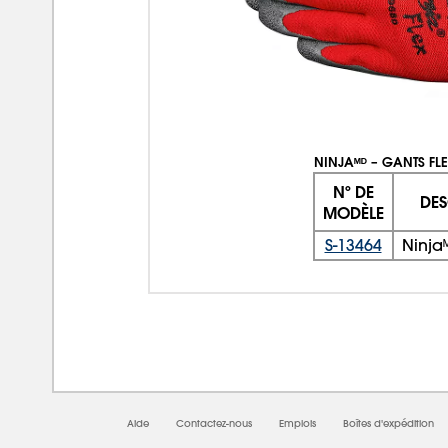
NINJAᴹᴰ – GANTS FLE
Nº DE
DES
MODÈLE
S-13464
Ninjaᴹ
Aide
Contactez-nous
Emplois
Boîtes d'expédition