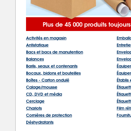
Plus de 45 000 produits toujour
Activités en magasin
Emball
Antistatique
Entretie
Bacs et bacs de manutention
Envelo
Balances
Envelo
Barils, seaux et contenants
Équipem
Bocaux, bidons et bouteilles
Équipem
Boîtes - Carton ondulé
Établis
Calage/mousse
Étiquet
CD, DVD et média
Étiquet
Cerclage
Étiquet
Chariots
Film ré
Cornières de protection
Fournit
Déshydratants