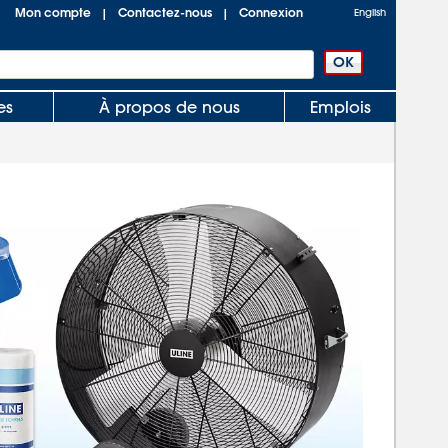
Mon compte
Contactez-nous
Connexion
|
|
English
es
À propos de nous
Emplois