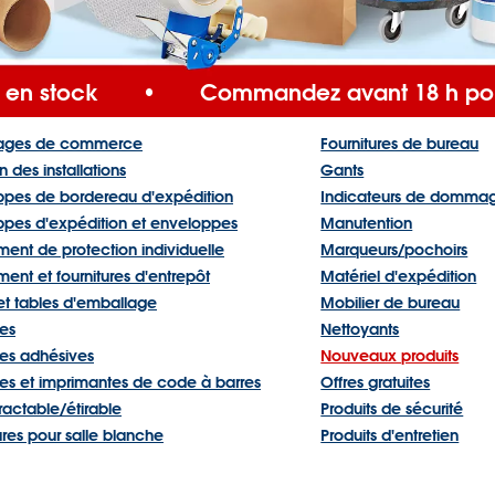
s en stock
•
Commandez avant 18 h pou
ages de commerce
Fournitures de bureau
n des installations
Gants
ppes de bordereau d'expédition
Indicateurs de domma
ppes d'expédition et enveloppes
Manutention
ent de protection individuelle
Marqueurs/pochoirs
ent et fournitures d'entrepôt
Matériel d'expédition
 et tables d'emballage
Mobilier de bureau
tes
Nettoyants
tes adhésives
Nouveaux produits
tes et imprimantes de code à barres
Offres gratuites
tractable/étirable
Produits de sécurité
ures pour salle blanche
Produits d'entretien