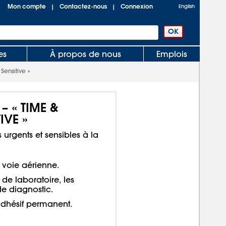
Mon compte
Contactez-nous
Connexion
|
|
English
es
À propos de nous
Emplois
Sensitive »
– « TIME &
IVE »
s urgents et sensibles à la
 voie aérienne.
 de laboratoire, les
de diagnostic.
adhésif permanent.