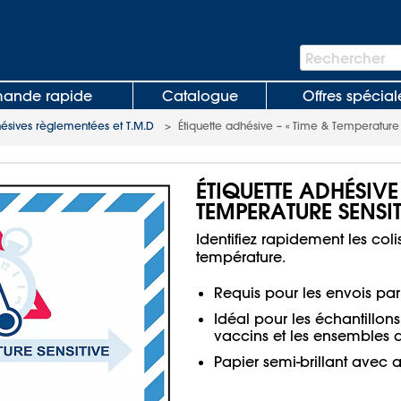
Barre
Rechercher
de
recherche
nde rapide
Catalogue
Offres spécial
hésives règlementées et T.M.D
>
Étiquette adhésive – « Time & Temperature 
ÉTIQUETTE ADHÉSIVE 
TEMPERATURE SENSIT
Identifiez rapidement les coli
température.
Requis pour les envois par
Idéal pour les échantillons
vaccins et les ensembles 
Papier semi-brillant avec 