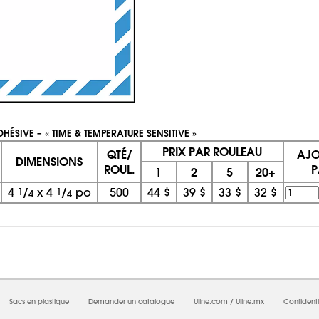
DHÉSIVE – « TIME & TEMPERATURE SENSITIVE »
PRIX PAR ROULEAU
QTÉ/
AJO
DIMENSIONS
ROUL.
P
1
2
5
20+
4
1
/
x
4
1
/
po
500
44 $
39 $
33 $
32 $
4
4
08/09/2026 02:40:03 AM; D
CNWEB6
Sacs en plastique
Demander un catalogue
Uline.com
/
Uline.mx
Confidenti