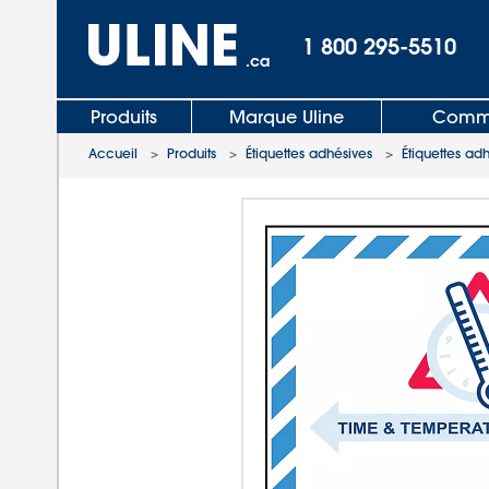
1 800 295-5510
.ca
Produits
Marque Uline
Comma
Accueil
>
Produits
>
Étiquettes adhésives
>
Étiquettes ad