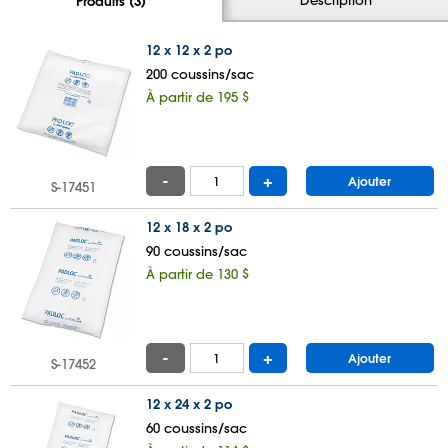
Produits (3)
12 x 12 x 2 po
200 coussins/sac
À partir de 195 $
-
+
Ajouter
S-17451
12 x 18 x 2 po
90 coussins/sac
À partir de 130 $
-
+
Ajouter
S-17452
12 x 24 x 2 po
60 coussins/sac