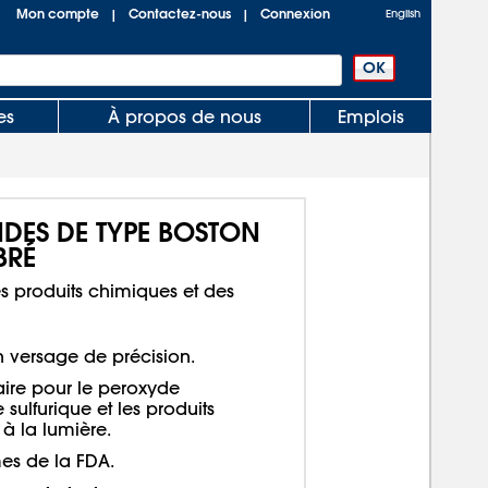
Mon compte
Contactez-nous
Connexion
|
|
English
es
À propos de nous
Emplois
NDES DE TYPE BOSTON
BRÉ
s produits chimiques et des
n versage de précision.
aire pour le peroxyde
 sulfurique et les produits
à la lumière.
s de la FDA.