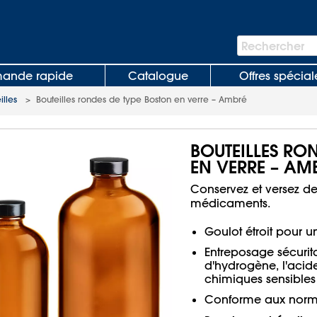
Barre
Rechercher
de
recherche
nde rapide
Catalogue
Offres spécial
illes
>
Bouteilles rondes de type Boston en verre – Ambré
BOUTEILLES RO
EN VERRE – AM
Conservez et versez de
médicaments.
Goulot étroit pour u
Entreposage sécurit
d'hydrogène, l'acide
chimiques sensibles 
Conforme aux norme