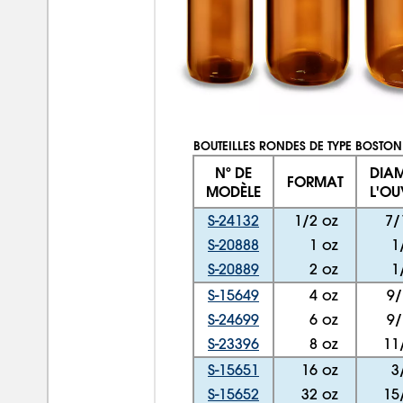
BOUTEILLES RONDES DE TYPE BOSTON
Nº DE
DIAM
FORMAT
MODÈLE
L'OU
S-24132
1/2 oz
7/
S-20888
1 oz
1
S-20889
2 oz
1
S-15649
4 oz
9/
S-24699
6 oz
9/
S-23396
8 oz
11
S-15651
16 oz
3
S-15652
32 oz
15