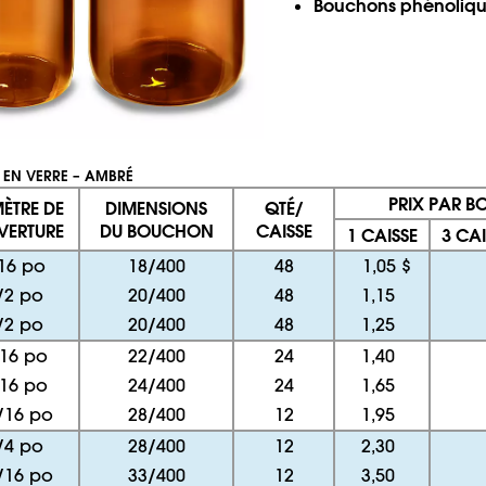
Bouchons phénolique
 EN VERRE – AMBRÉ
PRIX PAR BO
ÈTRE DE
DIMENSIONS
QTÉ/
VERTURE
DU BOUCHON
CAISSE
1 CAISSE
3 CAI
16 po
18/400
48
1,05 $
/2 po
20/400
48
1,15
/2 po
20/400
48
1,25
16 po
22/400
24
1,40
16 po
24/400
24
1,65
/16 po
28/400
12
1,95
/4 po
28/400
12
2,30
/16 po
33/400
12
3,50