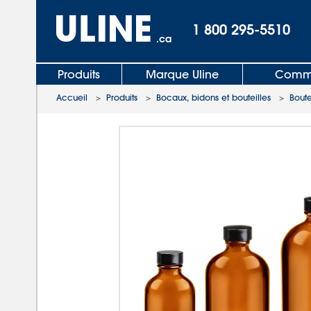
1 800 295-5510
.ca
Produits
Marque Uline
Comma
Accueil
>
Produits
>
Bocaux, bidons et bouteilles
>
Boute