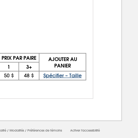
PRIX PAR PAIRE
AJOUTER AU
PANIER
1
3+
50 $
48 $
Spécifier – Taille
alité
/
Modalités
/
Préférences de témoins
Activer l'accessibilité