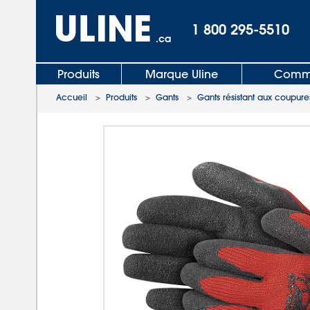
1 800 295-5510
.ca
Produits
Marque Uline
Comma
Accueil
>
Produits
>
Gants
>
Gants résistant aux coupure