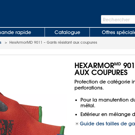
Barre
Rechercher
de
recherche
nde rapide
Catalogue
Offres spécial
s
>
HexArmorMD 9011 – Gants résistant aux coupures
HEXARMOR
901
MD
AUX COUPURES
Protection de catégorie in
perforations.
Pour la manutention du 
métal.
Extérieur en mélange 
Guide des tailles de ga