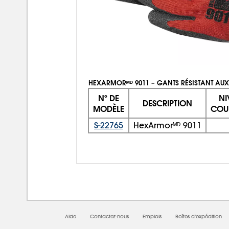
HEXARMORᴹᴰ 9011 – GANTS RÉSISTANT AU
Nº DE
NI
DESCRIPTION
MODÈLE
COU
S-22765
HexArmorᴹᴰ 9011
Aide
Contactez-nous
Emplois
Boîtes d'expédition