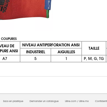
X COUPURES
NIVEAU ANTIPERFORATION ANSI
VEAU DE
TAILLE
PURE ANSI
INDUSTRIEL
AIGUILLES
A7
5
1
P, M, G, TG
08/09/2026 09:28:59 AM; D
CNWEB25
Sacs en plastique
Demander un catalogue
Uline.com
/
Uline.mx
Confidenti