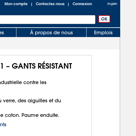
Mon compte
Contactez-nous
Connexion
|
|
English
es
À propos de nous
Emplois
1 – GANTS RÉSISTANT
dustrielle contre les
verre, des aiguilles et du
de coton. Paume enduite.
nts