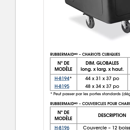
RUBBERMAIDᴹᴰ – CHARIOTS CUBIQUES
Nº DE
DIM. GLOBALES
MODÈLE
long. x larg. x haut.
H-8194
*
44
x
31
x
37 po
H-8195
48
x
34
x
37 po
* Peut passer par les portes standards (d
RUBBERMAIDᴹᴰ – COUVERCLES POUR CHARI
Nº DE
DESCRIPTION
MODÈLE
H-8196
Couvercle – 12 bois