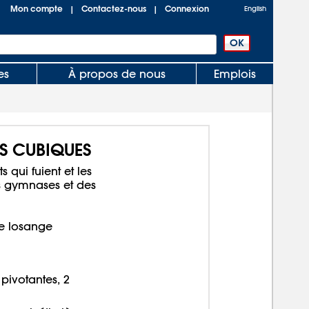
Mon compte
Contactez-nous
Connexion
|
|
English
es
À propos de nous
Emplois
S CUBIQUES
 qui fuient et les
es gymnases et des
de losange
 pivotantes, 2