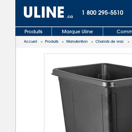
1 800 295-5510
.ca
Produits
Marque Uline
Comma
Accueil
>
Produits
>
Manutention
>
Chariots de vrac
>