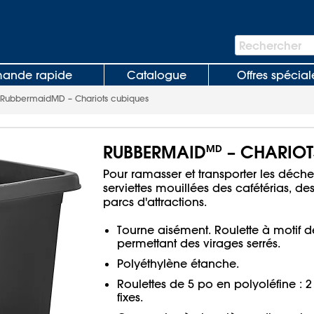
Barre
Rechercher
de
recherche
nde rapide
Catalogue
Offres spécial
RubbermaidMD – Chariots cubiques
RUBBERMAID
– CHARIOT
MD
Pour ramasser et transporter les déchets
serviettes mouillées des cafétérias, d
parcs d'attractions.
Tourne aisément. Roulette à motif 
permettant des virages serrés.
Polyéthylène étanche.
Roulettes de 5 po en polyoléfine : 2
fixes.