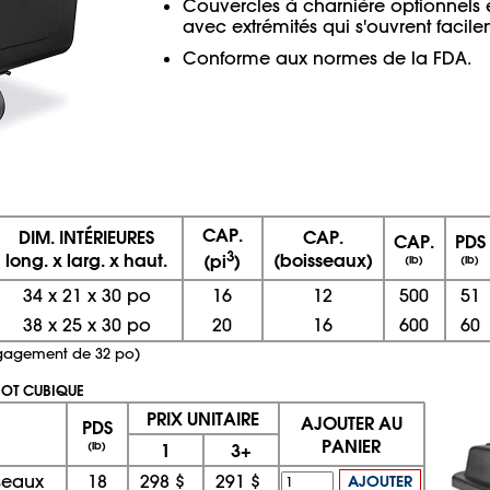
Couvercles à charnière optionnels 
avec extrémités qui s'ouvrent facile
Conforme aux normes de la FDA.
CAP.
DIM. INTÉRIEURES
CAP.
CAP.
PDS
3
long. x larg. x haut.
(boisseaux)
(pi
)
(lb)
(lb)
34
x
21
x
30 po
16
12
500
51
38
x
25
x
30 po
20
16
600
60
égagement de 32 po)
OT CUBIQUE
PRIX UNITAIRE
AJOUTER AU
PDS
PANIER
(lb)
1
3+
seaux
18
298 $
291 $
AJOUTER