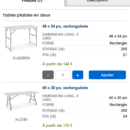
Produits (7)
Tables pliables en deux
48 x 24 po, rectangulaire
DIMENSIONS LONG. X
48 x 24 po
LARG.
FORME
Rectangle
STATIQUE (LB)
200
PDS (LB)
21
H-4208FIH
À partir de 144 $
-
+
Ajouter
60 x 30 po, rectangulaire
DIMENSIONS LONG. X
60 x 30 po
LARG.
FORME
Rectangle
STATIQUE (LB)
200
PDS (LB)
24
H-2749
À partir de 173 $