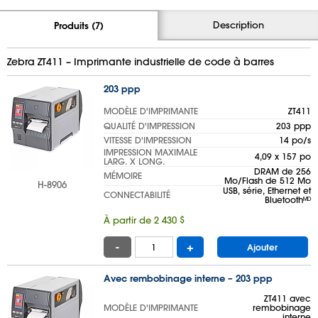
Description
Produits (7)
Zebra ZT411 – Imprimante industrielle de code à barres
203 ppp
MODÈLE D'IMPRIMANTE
ZT411
QUALITÉ D'IMPRESSION
203 ppp
VITESSE D'IMPRESSION
14 po/s
IMPRESSION MAXIMALE
4,09 x 157 po
LARG. X LONG.
DRAM de 256
MÉMOIRE
Mo/Flash de 512 Mo
H-8906
USB, série, Ethernet et
CONNECTABILITÉ
Bluetoothᴹᴰ
À partir de 2 430 $
-
+
Ajouter
Avec rembobinage interne – 203 ppp
ZT411 avec
MODÈLE D'IMPRIMANTE
rembobinage
interne