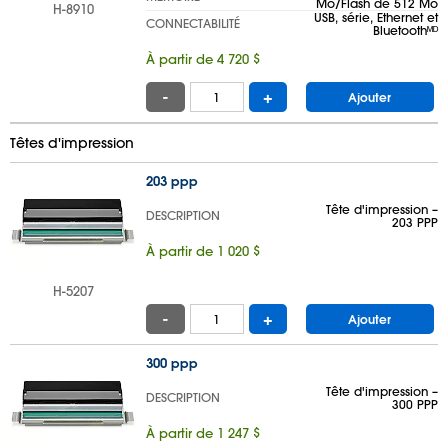
Mo/Flash de 512 Mo
H-8910
USB, série, Ethernet et
CONNECTABILITÉ
Bluetoothᴹᴰ
À partir de 4 720 $
-
+
Ajouter
Têtes d'impression
203 ppp
Tête d'impression –
DESCRIPTION
203 PPP
À partir de 1 020 $
H-5207
-
+
Ajouter
300 ppp
Tête d'impression –
DESCRIPTION
300 PPP
À partir de 1 247 $