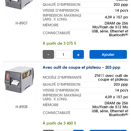
QUALITÉ D'IMPRESSION
203 ppp
VITESSE D'IMPRESSION
14 po/s
IMPRESSION MAXIMALE
4,09 x 157 po
LARG. X LONG.
H-8907
DRAM de 256
MÉMOIRE
Mo/Flash de 512 Mo
USB, série, Ethernet et
CONNECTABILITÉ
Bluetoothᴹᴰ
À partir de 3 075 $
-
+
Ajouter
Avec outil de coupe et plateau – 203 ppp
ZT411 avec outil de
MODÈLE D'IMPRIMANTE
coupe et plateau
QUALITÉ D'IMPRESSION
203 ppp
VITESSE D'IMPRESSION
14 po/s
IMPRESSION MAXIMALE
4,09 x 157 po
LARG. X LONG.
DRAM de 256
MÉMOIRE
H-8908
Mo/Flash de 512 Mo
USB, série, Ethernet et
CONNECTABILITÉ
Bluetoothᴹᴰ
À partir de 3 460 $