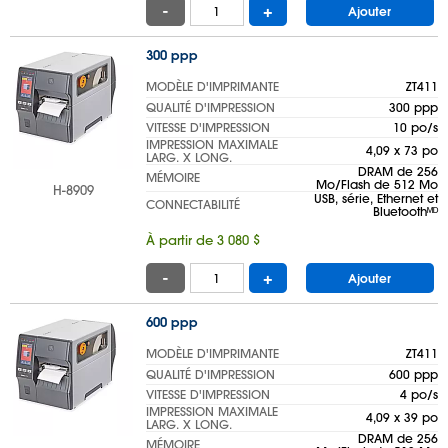
-
+
Ajouter
300 ppp
MODÈLE D'IMPRIMANTE
ZT411
QUALITÉ D'IMPRESSION
300 ppp
VITESSE D'IMPRESSION
10 po/s
IMPRESSION MAXIMALE
4,09 x 73 po
LARG. X LONG.
DRAM de 256
MÉMOIRE
Mo/Flash de 512 Mo
H-8909
USB, série, Ethernet et
CONNECTABILITÉ
Bluetoothᴹᴰ
À partir de 3 080 $
-
+
Ajouter
600 ppp
MODÈLE D'IMPRIMANTE
ZT411
QUALITÉ D'IMPRESSION
600 ppp
VITESSE D'IMPRESSION
4 po/s
IMPRESSION MAXIMALE
4,09 x 39 po
LARG. X LONG.
DRAM de 256
MÉMOIRE