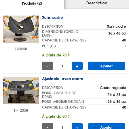
Description
Produits (2)
Sans cadre
DESCRIPTION
Sans cadre
DIMENSIONS LONG. X
36 x 48 po
LARG.
CAPACITÉ DE CHARGE (LB)
40
PDS (LB)
1
H-9698
À partir de 70 $
-
+
Ajouter
Ajustable, avec cadre
DESCRIPTION
Cadre réglable
POUR LONGUEUR DE
16 à 28 po
DRAIN
POUR LARGEUR DE DRAIN
28 à 36 po
CAPACITÉ DE CHARGE (LB)
40
H-12358
À partir de 90 $
-
+
Ajouter