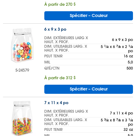
À partir de 270 $
Spécifier – Couleur
6 x 9 x 3 po
DIM. EXTÉRIEURES LARG X
6 x 9 x 3 po
HAUT. X PROF.
DIM. UTILISABLES LARG. X
5
1
⁄
x 6
7
⁄
x 2
1
⁄
4
8
4
HAUT. X PROF.
po
PEUT TENIR
16 oz
MIL
5,0
QTÉ/CTN
500
S-24579
À partir de 312 $
Spécifier – Couleur
7 x 11 x 4 po
DIM. EXTÉRIEURES LARG X
7 x 11 x 4 po
HAUT. X PROF.
DIM. UTILISABLES LARG. X
5
3
⁄
x 8
7
⁄
x 3
1
⁄
4
8
4
HAUT. X PROF.
po
PEUT TENIR
32 oz
MIL
5,0