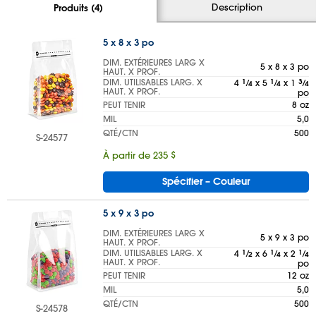
Description
Produits (4)
5 x 8 x 3 po
DIM. EXTÉRIEURES LARG X
5 x 8 x 3 po
HAUT. X PROF.
DIM. UTILISABLES LARG. X
4
1
⁄
x 5
1
⁄
x 1
3
⁄
4
4
4
HAUT. X PROF.
po
PEUT TENIR
8 oz
MIL
5,0
QTÉ/CTN
500
S-24577
À partir de 235 $
Spécifier – Couleur
5 x 9 x 3 po
DIM. EXTÉRIEURES LARG X
5 x 9 x 3 po
HAUT. X PROF.
DIM. UTILISABLES LARG. X
4
1
⁄
x 6
1
⁄
x 2
1
⁄
2
4
4
HAUT. X PROF.
po
PEUT TENIR
12 oz
MIL
5,0
QTÉ/CTN
500
S-24578