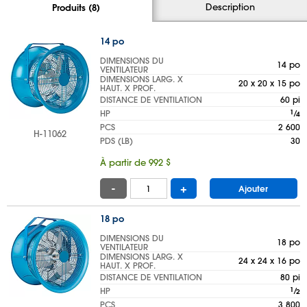
Description
Produits (8)
14 po
DIMENSIONS DU
14 po
VENTILATEUR
DIMENSIONS LARG. X
20 x 20 x 15 po
HAUT. X PROF.
DISTANCE DE VENTILATION
60 pi
HP
1
⁄
4
PCS
2 600
H-11062
PDS (LB)
30
À partir de 992 $
-
+
Ajouter
18 po
DIMENSIONS DU
18 po
VENTILATEUR
DIMENSIONS LARG. X
24 x 24 x 16 po
HAUT. X PROF.
DISTANCE DE VENTILATION
80 pi
HP
1
⁄
2
PCS
3 800