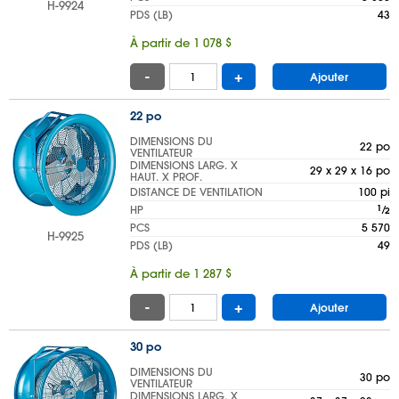
H-9924
PDS (LB)
43
À partir de 1 078 $
-
+
Ajouter
22 po
DIMENSIONS DU
22 po
VENTILATEUR
DIMENSIONS LARG. X
29 x 29 x 16 po
HAUT. X PROF.
DISTANCE DE VENTILATION
100 pi
HP
1
⁄
2
PCS
5 570
H-9925
PDS (LB)
49
À partir de 1 287 $
-
+
Ajouter
30 po
DIMENSIONS DU
30 po
VENTILATEUR
DIMENSIONS LARG. X