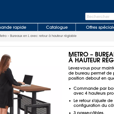
Barre
Rechercher
de
recherche
nde rapide
Catalogue
Offres spécial
etro – Bureaux en L avec retour à hauteur réglable
METRO – BUREA
À HAUTEUR RÉG
Levez-vous pour mainte
de bureau permet de pa
position debout en qu
Commande par bouto
avec 4 hauteurs pr
Le retour s'ajuste d
configuration du cô
3 passe-câbles.