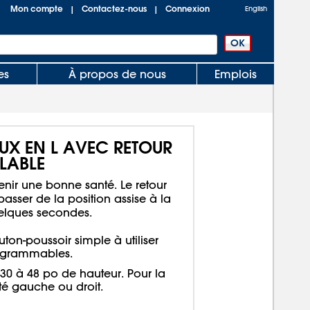
Mon compte
Contactez-nous
Connexion
|
|
English
es
À propos de nous
Emplois
UX EN L AVEC RETOUR
LABLE
nir une bonne santé. Le retour
sser de la position assise à la
elques secondes.
n-poussoir simple à utiliser
ogrammables.
e 30 à 48 po de hauteur. Pour la
té gauche ou droit.