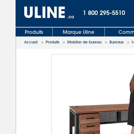
1 800 295-5510
.ca
Produits
Marque Uline
Comma
Accueil
>
Produits
>
Mobilier de bureau
>
Bureaux
>
M