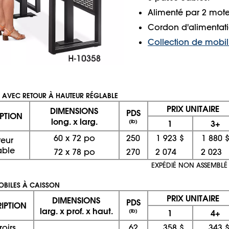
Alimenté par 2 moteu
Cordon d'alimentati
Collection de mobil
L AVEC RETOUR À HAUTEUR RÉGLABLE
PRIX UNITAIRE
DIMENSIONS
PDS
PTION
long. x larg.
(lb)
1
3+
60
x
72 po
250
1 923 $
1 880 
eur
able
72
x
78 po
270
2 074
2 02
EXPÉDIÉ NON ASSEMBLÉ 
OBILES À CAISSON
PRIX UNITAIRE
DIMENSIONS
PDS
IPTION
larg. x prof. x haut.
(lb)
1
4+
iroirs
62
358 $
343 