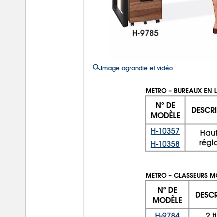
Image agrandie et vidéo
METRO – BUREAUX EN 
Nº DE
DESCRI
MODÈLE
H-10357
Haut
régl
H-10358
METRO – CLASSEURS M
Nº DE
DESCR
MODÈLE
H-9784
2 t