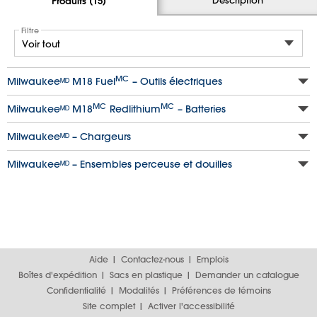
Produits (15)
Filtre
MC
Milwaukeeᴹᴰ M18 Fuel
– Outils électriques
MC
MC
Milwaukeeᴹᴰ M18
Redlithium
– Batteries
Milwaukeeᴹᴰ – Chargeurs
Milwaukeeᴹᴰ – Ensembles perceuse et douilles
Aide
Contactez-nous
Emplois
Boîtes d'expédition
Sacs en plastique
Demander un catalogue
Confidentialité
Modalités
Préférences de témoins
Site complet
Activer l'accessibilité