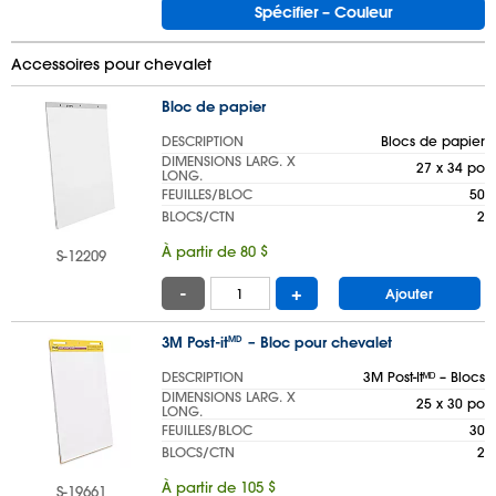
Spécifier – Couleur
Accessoires pour chevalet
Bloc de papier
DESCRIPTION
Blocs de papier
DIMENSIONS LARG. X
27 x 34 po
LONG.
FEUILLES/BLOC
50
BLOCS/CTN
2
À partir de 80 $
S-12209
-
+
Ajouter
3M Post-it
– Bloc pour chevalet
MD
DESCRIPTION
3M Post-Itᴹᴰ – Blocs
DIMENSIONS LARG. X
25 x 30 po
LONG.
FEUILLES/BLOC
30
BLOCS/CTN
2
À partir de 105 $
S-19661