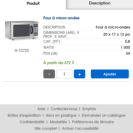
Description
Produit
Four à micro-ondes
DESCRIPTION
Four à micro-ondes
DIMENSIONS LARG. X
20 x 17 x 12 po
PROF. X HAUT.
3
CAP. (PI
)
0,8
WATTS
1 000
H-10725
PDS (LB)
34
À partir de 672 $
-
+
Ajouter
Aide
Contactez-nous
Emplois
Boîtes d'expédition
Sacs en plastique
Demander un catalogue
Confidentialité
Modalités
Préférences de témoins
Site complet
Activer l'accessibilité