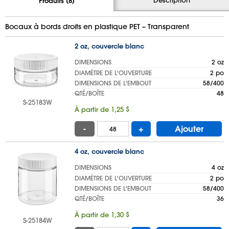
Produits (8)
Bocaux à bords droits en plastique PET – Transparent
2 oz, couvercle blanc
DIMENSIONS
2 oz
DIAMÈTRE DE L'OUVERTURE
2 po
DIMENSIONS DE L'EMBOUT
58/400
QTÉ/BOÎTE
48
S-25183W
À partir de 1,25 $
-
+
Ajouter
4 oz, couvercle blanc
DIMENSIONS
4 oz
DIAMÈTRE DE L'OUVERTURE
2 po
DIMENSIONS DE L'EMBOUT
58/400
QTÉ/BOÎTE
36
À partir de 1,30 $
S-25184W