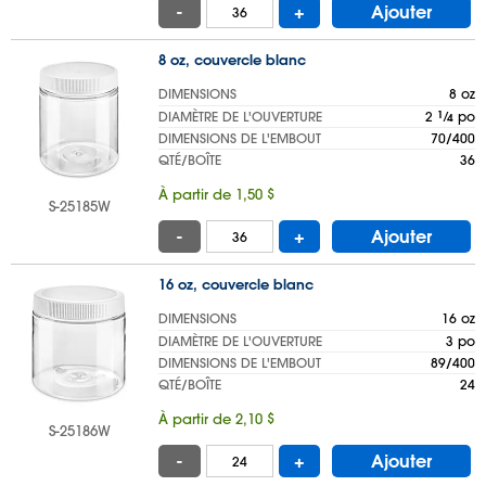
-
+
Ajouter
8 oz, couvercle blanc
DIMENSIONS
8 oz
DIAMÈTRE DE L'OUVERTURE
2
1
⁄
po
4
DIMENSIONS DE L'EMBOUT
70/400
QTÉ/BOÎTE
36
À partir de 1,50 $
S-25185W
-
+
Ajouter
16 oz, couvercle blanc
DIMENSIONS
16 oz
DIAMÈTRE DE L'OUVERTURE
3 po
DIMENSIONS DE L'EMBOUT
89/400
QTÉ/BOÎTE
24
À partir de 2,10 $
S-25186W
-
+
Ajouter