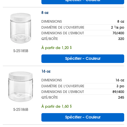
8 oz
DIMENSIONS
8 oz
DIAMÈTRE DE L'OUVERTURE
2
1
⁄
po
4
DIMENSIONS DE L'EMBOUT
70/400
QTÉ/BOÎTE
320
À partir de 1,20 $
S-25185B
Spécifier – Couleur
16 oz
DIMENSIONS
16 oz
DIAMÈTRE DE L'OUVERTURE
3 po
DIMENSIONS DE L'EMBOUT
89/400
QTÉ/BOÎTE
245
À partir de 1,60 $
S-25186B
Spécifier – Couleur