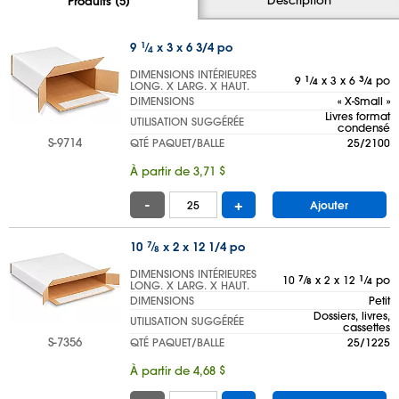
Produits (5)
9
1
⁄
x 3 x 6 3/4 po
4
DIMENSIONS INTÉRIEURES
9
1
⁄
x 3 x 6
3
⁄
po
4
4
LONG. X LARG. X HAUT.
DIMENSIONS
« X-Small »
Livres format
UTILISATION SUGGÉRÉE
condensé
S-9714
QTÉ PAQUET/BALLE
25/2100
À partir de 3,71 $
-
+
Ajouter
10
7
⁄
x 2 x 12 1/4 po
8
DIMENSIONS INTÉRIEURES
10
7
⁄
x 2 x 12
1
⁄
po
8
4
LONG. X LARG. X HAUT.
DIMENSIONS
Petit
Dossiers, livres,
UTILISATION SUGGÉRÉE
cassettes
S-7356
QTÉ PAQUET/BALLE
25/1225
À partir de 4,68 $