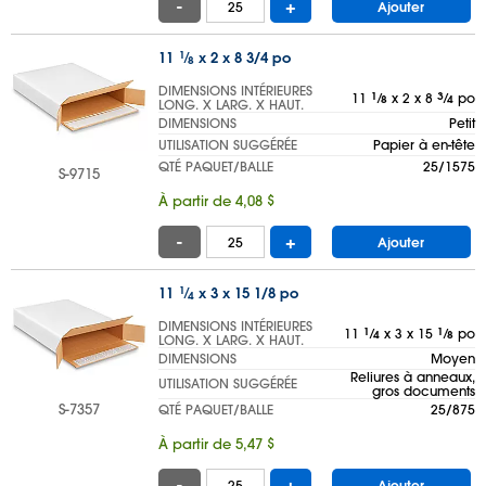
-
+
Ajouter
11
1
⁄
x 2 x 8 3/4 po
8
DIMENSIONS INTÉRIEURES
11
1
⁄
x 2 x 8
3
⁄
po
8
4
LONG. X LARG. X HAUT.
DIMENSIONS
Petit
UTILISATION SUGGÉRÉE
Papier à en-tête
QTÉ PAQUET/BALLE
25/1575
S-9715
À partir de 4,08 $
-
+
Ajouter
11
1
⁄
x 3 x 15 1/8 po
4
DIMENSIONS INTÉRIEURES
11
1
⁄
x 3 x 15
1
⁄
po
4
8
LONG. X LARG. X HAUT.
DIMENSIONS
Moyen
Reliures à anneaux,
UTILISATION SUGGÉRÉE
gros documents
S-7357
QTÉ PAQUET/BALLE
25/875
À partir de 5,47 $
-
+
Ajouter