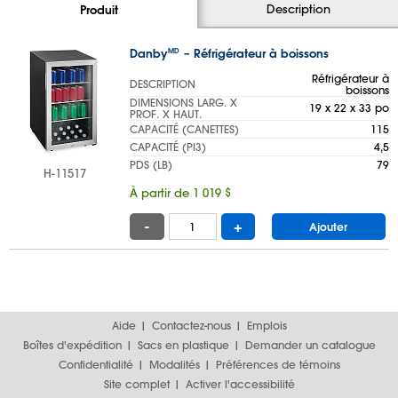
Description
Produit
Danby
– Réfrigérateur à boissons
MD
Réfrigérateur à
DESCRIPTION
boissons
DIMENSIONS LARG. X
19 x 22 x 33 po
PROF. X HAUT.
CAPACITÉ (CANETTES)
115
CAPACITÉ (PI
3
)
4,5
PDS (LB)
79
H-11517
À partir de 1 019 $
-
+
Ajouter
Aide
Contactez-nous
Emplois
Boîtes d'expédition
Sacs en plastique
Demander un catalogue
Confidentialité
Modalités
Préférences de témoins
Site complet
Activer l'accessibilité