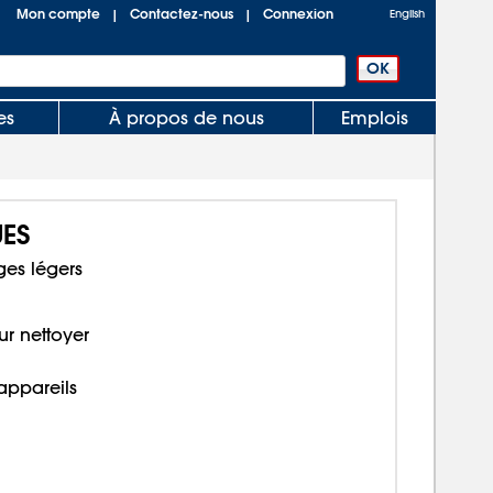
Mon compte
Contactez-nous
Connexion
|
|
English
es
À propos de nous
Emplois
ES
ges légers
ur nettoyer
 appareils