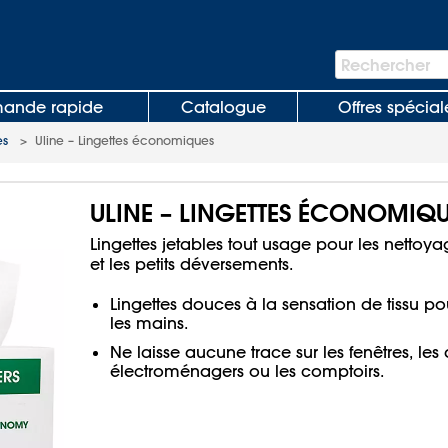
Barre
Rechercher
de
recherche
nde rapide
Catalogue
Offres spécial
es
>
Uline – Lingettes économiques
ULINE – LINGETTES ÉCONOMIQU
Lingettes jetables tout usage pour les nettoya
et les petits déversements.
Lingettes douces à la sensation de tissu po
les mains.
Ne laisse aucune trace sur les fenêtres, les
électroménagers ou les comptoirs.