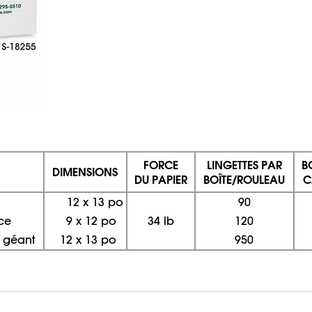
FORCE
LINGETTES PAR
B
DIMENSIONS
DU PAPIER
BOÎTE/ROULEAU
C
12
x
13 po
90
ce
9
x
12 po
34 lb
120
 géant
12
x
13 po
950