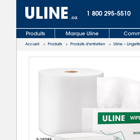
1 800 295-5510
.ca
Produits
Marque Uline
Comma
Accueil
>
Produits
>
Produits d'entretien
>
Uline – Lingett