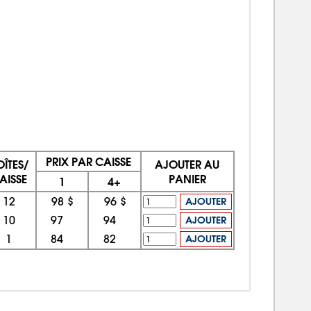
PRIX PAR CAISSE
OÎTES/
AJOUTER AU
AISSE
PANIER
1
4+
12
98 $
96 $
AJOUTER
10
97
94
AJOUTER
1
84
82
AJOUTER