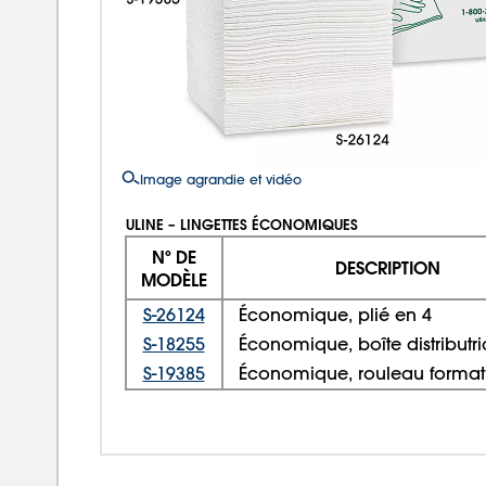
Image agrandie et vidéo
ULINE – LINGETTES ÉCONOMIQUES
Nº DE
DESCRIPTION
MODÈLE
S-26124
Économique, plié en 4
S-18255
Économique, boîte distributri
S-19385
Économique, rouleau format