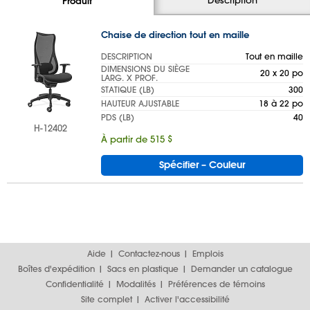
Produit
Chaise de direction tout en maille
DESCRIPTION
Tout en maille
DIMENSIONS DU SIÈGE
20 x 20 po
LARG. X PROF.
STATIQUE (LB)
300
HAUTEUR AJUSTABLE
18 à 22 po
PDS (LB)
40
H-12402
À partir de 515 $
Spécifier – Couleur
Aide
Contactez-nous
Emplois
Boîtes d'expédition
Sacs en plastique
Demander un catalogue
Confidentialité
Modalités
Préférences de témoins
Site complet
Activer l'accessibilité