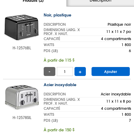
Produits (2)
Noir, plastique
DESCRIPTION
Plastique noir
DIMENSIONS LARG. X
11 x 11 x 7 po
PROF. X HAUT.
CAPACITÉ
4 compartiments
WATTS
1 800
H-12576BL
PDS (LB)
6
À partir de 115 $
-
+
Ajouter
Acier inoxydable
DESCRIPTION
Acier inoxydable
DIMENSIONS LARG. X
11 x 11 x 8 po
PROF. X HAUT.
CAPACITÉ
4 compartiments
WATTS
1 800
H-12578SIL
PDS (LB)
7
À partir de 150 $