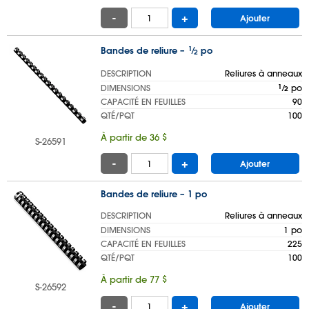
-
+
Ajouter
Bandes de reliure –
1
⁄
po
2
DESCRIPTION
Reliures à anneaux
DIMENSIONS
1
⁄
po
2
CAPACITÉ EN FEUILLES
90
QTÉ/PQT
100
À partir de 36 $
S-26591
-
+
Ajouter
Bandes de reliure – 1 po
DESCRIPTION
Reliures à anneaux
DIMENSIONS
1 po
CAPACITÉ EN FEUILLES
225
QTÉ/PQT
100
À partir de 77 $
S-26592
-
+
Ajouter