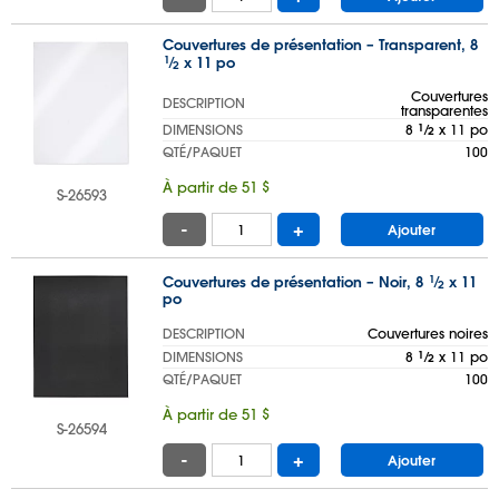
Couvertures de présentation – Transparent, 8
1
⁄
x 11 po
2
Couvertures
DESCRIPTION
transparentes
DIMENSIONS
8
1
⁄
x 11 po
2
QTÉ/PAQUET
100
À partir de 51 $
S-26593
-
+
Ajouter
Couvertures de présentation – Noir, 8
1
⁄
x 11
2
po
DESCRIPTION
Couvertures noires
DIMENSIONS
8
1
⁄
x 11 po
2
QTÉ/PAQUET
100
À partir de 51 $
S-26594
-
+
Ajouter