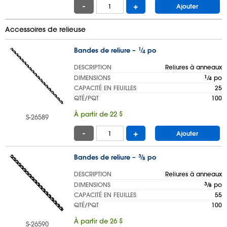
-
+
Ajouter
Accessoires de relieuse
Bandes de reliure –
1
⁄
po
4
DESCRIPTION
Reliures à anneaux
DIMENSIONS
1
⁄
po
4
CAPACITÉ EN FEUILLES
25
QTÉ/PQT
100
À partir de 22 $
S-26589
-
+
Ajouter
Bandes de reliure –
3
⁄
po
8
DESCRIPTION
Reliures à anneaux
DIMENSIONS
3
⁄
po
8
CAPACITÉ EN FEUILLES
55
QTÉ/PQT
100
À partir de 26 $
S-26590