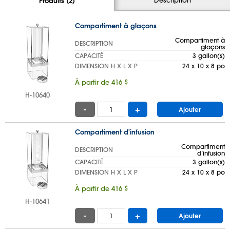
Produits (2)
Compartiment à glaçons
Compartiment à
DESCRIPTION
glaçons
CAPACITÉ
3 gallon(s)
DIMENSION H X L X P
24 x 10 x 8 po
À partir de 416 $
H-10640
-
+
Ajouter
Compartiment d'infusion
Compartiment
DESCRIPTION
d’infusion
CAPACITÉ
3 gallon(s)
DIMENSION H X L X P
24 x 10 x 8 po
À partir de 416 $
H-10641
-
+
Ajouter