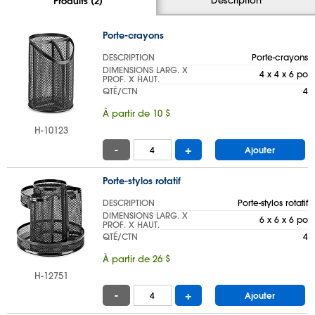
Produits (2)
Porte-crayons
DESCRIPTION
Porte-crayons
DIMENSIONS LARG. X
4 x 4 x 6 po
PROF. X HAUT.
QTÉ/CTN
4
À partir de 10 $
H-10123
-
+
Ajouter
Porte-stylos rotatif
DESCRIPTION
Porte-stylos rotatif
DIMENSIONS LARG. X
6 x 6 x 6 po
PROF. X HAUT.
QTÉ/CTN
4
À partir de 26 $
H-12751
-
+
Ajouter