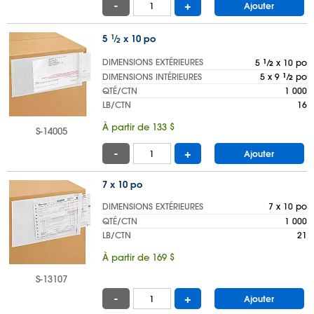
-
+
Ajouter
5
1
⁄
x 10 po
2
DIMENSIONS EXTÉRIEURES
5
1
⁄
x 10 po
2
DIMENSIONS INTÉRIEURES
5 x 9
1
⁄
po
2
QTÉ/CTN
1 000
LB/CTN
16
À partir de 133 $
S-14005
-
+
Ajouter
7 x 10 po
DIMENSIONS EXTÉRIEURES
7 x 10 po
QTÉ/CTN
1 000
LB/CTN
21
À partir de 169 $
S-13107
-
+
Ajouter