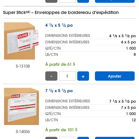
Super Stickᴹᴰ – Enveloppes de bordereau d'expédition
4
1
⁄
x 5
1
⁄
po
2
2
DIMENSIONS EXTÉRIEURES
4
1
⁄
x 5
1
⁄
po
2
2
DIMENSIONS INTÉRIEURES
4 x 5 po
QTÉ/CTN
1 000
LB/CTN
8
À partir de 61 $
S-13108
-
+
Ajouter
7
1
⁄
x 5
1
⁄
po
2
2
DIMENSIONS EXTÉRIEURES
7
1
⁄
x 5
1
⁄
po
2
2
DIMENSIONS INTÉRIEURES
7 x 5 po
QTÉ/CTN
1 000
LB/CTN
12
À partir de 101 $
S-14006