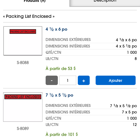
Produits (9)
« Packing List Enclosed »
4
1
⁄
x 6 po
2
DIMENSIONS EXTÉRIEURES
4
1
⁄
x 6 po
2
DIMENSIONS INTÉRIEURES
4 x 5
1
⁄
po
2
QTÉ/CTN
1 000
LB/CTN
8
S-8088
À partir de 53 $
-
+
Ajouter
7
1
⁄
x 5
1
⁄
po
2
2
DIMENSIONS EXTÉRIEURES
7
1
⁄
x 5
1
⁄
po
2
2
DIMENSIONS INTÉRIEURES
7 x 5 po
QTÉ/CTN
1 000
LB/CTN
12
S-8089
À partir de 101 $