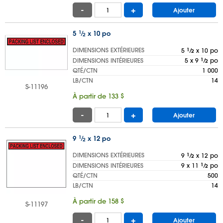
-
+
Ajouter
5
1
⁄
x 10 po
2
DIMENSIONS EXTÉRIEURES
5
1
⁄
x 10 po
2
DIMENSIONS INTÉRIEURES
5 x 9
1
⁄
po
2
QTÉ/CTN
1 000
LB/CTN
14
S-11196
À partir de 133 $
-
+
Ajouter
9
1
⁄
x 12 po
2
DIMENSIONS EXTÉRIEURES
9
1
⁄
x 12 po
2
DIMENSIONS INTÉRIEURES
9 x 11
1
⁄
po
2
QTÉ/CTN
500
LB/CTN
14
À partir de 158 $
S-11197
-
+
Ajouter