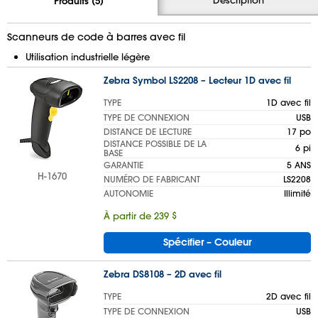
Produits (5)
Scanneurs de code à barres avec fil
Utilisation industrielle légère
Zebra Symbol LS2208 – Lecteur 1D avec fil
TYPE
1D avec fil
TYPE DE CONNEXION
USB
DISTANCE DE LECTURE
17 po
DISTANCE POSSIBLE DE LA
6 pi
BASE
GARANTIE
5 ANS
H-1670
NUMÉRO DE FABRICANT
LS2208
AUTONOMIE
Illimité
À partir de 239 $
Spécifier – Couleur
Zebra DS8108 – 2D avec fil
TYPE
2D avec fil
TYPE DE CONNEXION
USB