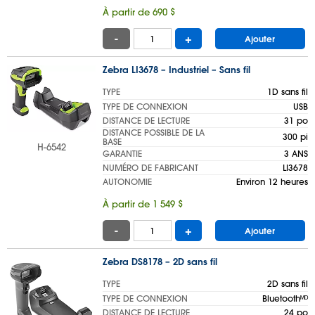
À partir de 690 $
-
+
Ajouter
Zebra LI3678 – Industriel – Sans fil
TYPE
1D sans fil
TYPE DE CONNEXION
USB
DISTANCE DE LECTURE
31 po
DISTANCE POSSIBLE DE LA
300 pi
BASE
H-6542
GARANTIE
3 ANS
NUMÉRO DE FABRICANT
LI3678
AUTONOMIE
Environ 12 heures
À partir de 1 549 $
-
+
Ajouter
Zebra DS8178 – 2D sans fil
TYPE
2D sans fil
TYPE DE CONNEXION
Bluetoothᴹᴰ
DISTANCE DE LECTURE
24 po