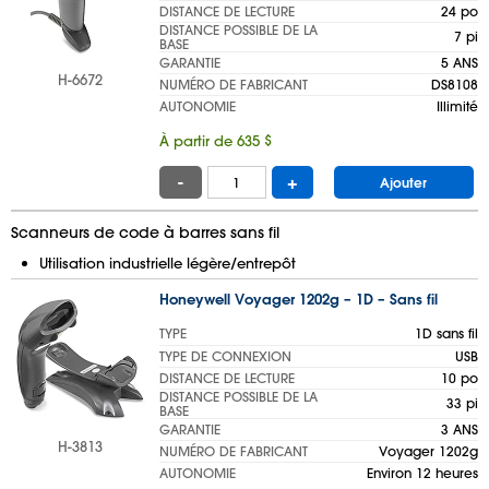
DISTANCE DE LECTURE
24 po
DISTANCE POSSIBLE DE LA
7 pi
BASE
GARANTIE
5 ANS
H-6672
NUMÉRO DE FABRICANT
DS8108
AUTONOMIE
Illimité
À partir de 635 $
-
+
Ajouter
Scanneurs de code à barres sans fil
Utilisation industrielle légère/entrepôt
Honeywell Voyager 1202g – 1D – Sans fil
TYPE
1D sans fil
TYPE DE CONNEXION
USB
DISTANCE DE LECTURE
10 po
DISTANCE POSSIBLE DE LA
33 pi
BASE
GARANTIE
3 ANS
H-3813
NUMÉRO DE FABRICANT
Voyager 1202g
AUTONOMIE
Environ 12 heures