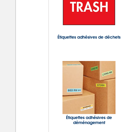
Étiquettes adhésives de déchets
Étiquettes adhésives de
déménagement