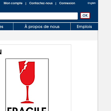
Mon compte
Contactez-nous
Connexion
|
|
English
es
À propos de nous
Emplois
N