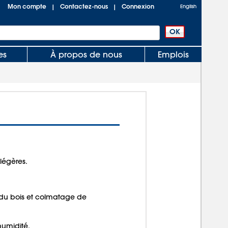
Mon compte
Contactez-nous
Connexion
|
|
English
es
À propos de nous
Emplois
légères.
 du bois et colmatage de
humidité.