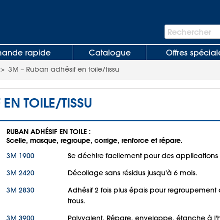
Barre
Rechercher
de
recherche
nde rapide
Catalogue
Offres spécial
>
3M – Ruban adhésif en toile/tissu
EN TOILE/TISSU
RUBAN ADHÉSIF EN TOILE :
Scelle, masque, regroupe, corrige, renforce et répare.
3M 1900
Se déchire facilement pour des applications 
3M 2420
Décollage sans résidus jusqu'à 6 mois.
3M 2830
Adhésif 2 fois plus épais pour regroupement
trous.
3M 3900
Polyvalent. Répare, enveloppe, étanche à l'