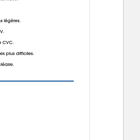
 légères.
V.
de CVC.
s plus difficiles.
léaire.