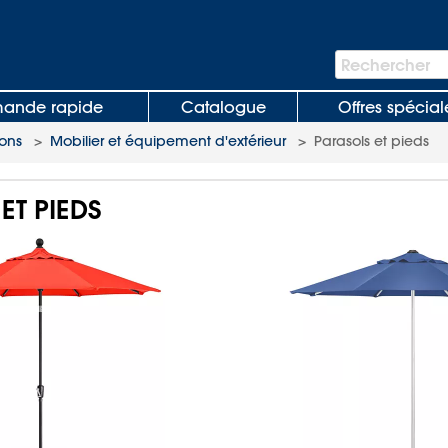
Barre
Rechercher
de
recherche
nde rapide
Catalogue
Offres spécial
tions
>
Mobilier et équipement d'extérieur
>
Parasols et pieds
ET PIEDS