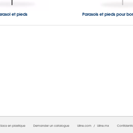
arasol et pieds
Parasols et pieds pour bo
08/07/2026 12:56:21 AM; D
CNWEB24
Sacs en plastique
Demander un catalogue
Uline.com
/
Uline.mx
Confidentia