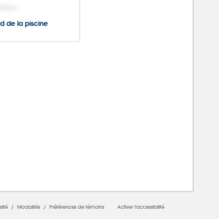
rd de la piscine
lité
/
Modalités
/
Préférences de témoins
Activer l'accessibilité