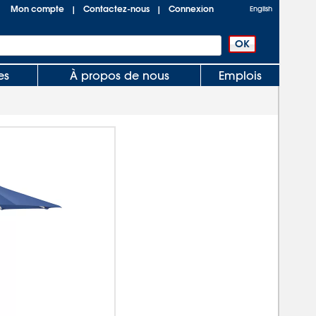
Mon compte
Contactez-nous
Connexion
|
|
English
es
À propos de nous
Emplois