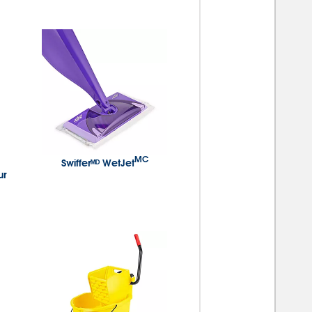
MC
Swifferᴹᴰ WetJet
ur