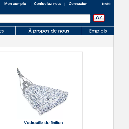
Mon compte
Contactez-nous
Connexion
|
|
English
es
À propos de nous
Emplois
Vadrouille de finition