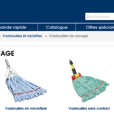
Barre
Rechercher
de
recherche
nde rapide
Catalogue
Offres spécial
>
Vadrouilles et raclettes
>
Vadrouilles de lavage
VAGE
Vadrouilles en microfibre
Vadrouilles sans contact