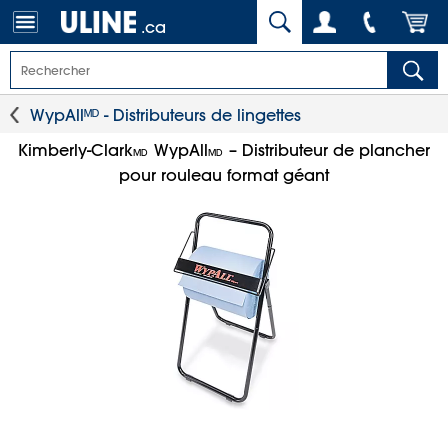
.ca
WypAllᴹᴰ - Distributeurs de lingettes
Kimberly-Clark
WypAll
– Distributeur de plancher
MD
MD
pour rouleau format géant