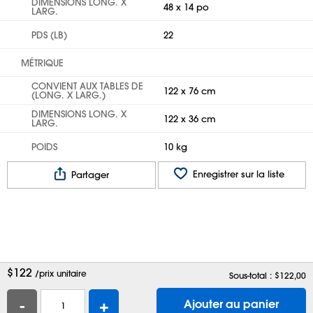
DIMENSIONS LONG. X
48 x 14 po
LARG.
PDS (LB)
22
MÉTRIQUE
CONVIENT AUX TABLES DE
122 x 76 cm
(LONG. X LARG.)
DIMENSIONS LONG. X
122 x 36 cm
LARG.
POIDS
10 kg
Enregistrer sur la liste
Partager
$
122
/prix unitaire
Sous-total : $
122,00
-
+
Ajouter au panier