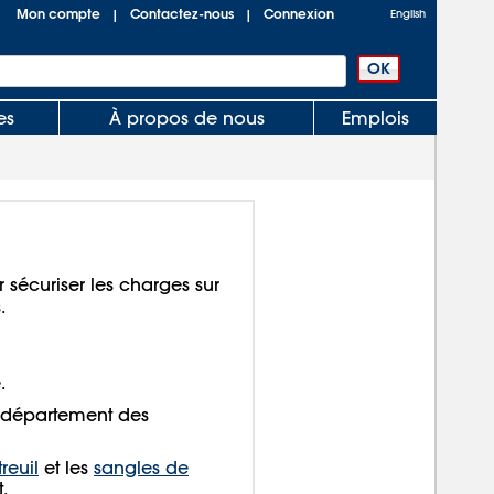
Mon compte
Contactez-nous
Connexion
|
|
English
es
À propos de nous
Emplois
r sécuriser les charges sur
.
.
département des
reuil
et les
sangles de
.