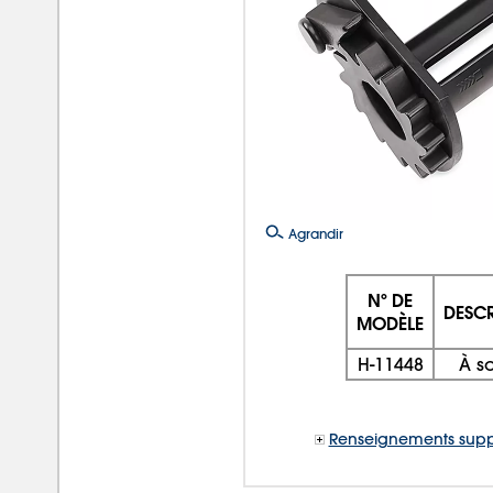
Agrandir
Nº DE
DESCR
MODÈLE
H-11448
À s
Renseignements supp