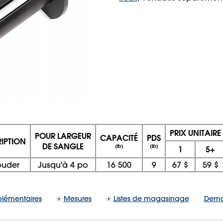
PRIX UNITAIRE
POUR LARGEUR
CAPACITÉ
PDS
IPTION
DE SANGLE
(lb)
(lb)
1
5+
ouder
Jusqu'à 4 po
16 500
9
67 $
59 $
lémentaires
Mesures
Listes de magasinage
Dema