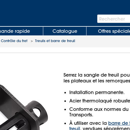
Barre
Rechercher
de
recherche
nde rapide
Catalogue
Offres spécial
>
Contrôle du fret
>
Treuils et barre de treuil
Serrez la sangle de treuil pou
les plateaux et les remorques
Installation permanente.
Acier thermolaqué robuste
Conforme aux normes du 
Transports.
À utiliser avec la
barre de t
treuil
, vendues séparément