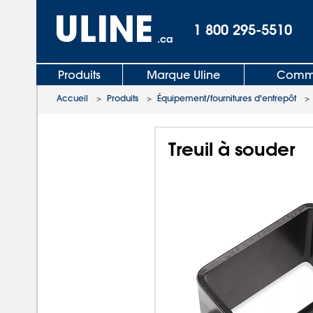
1 800 295-5510
.ca
Produits
Marque Uline
Comma
Accueil
>
Produits
>
Équipement/fournitures d'entrepôt
Treuil à souder