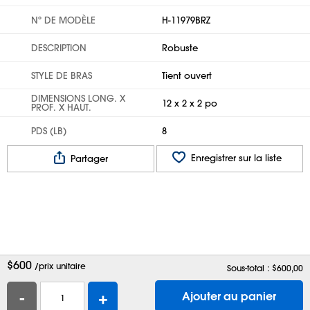
Nº DE MODÈLE
H-11979BRZ
DESCRIPTION
Robuste
STYLE DE BRAS
Tient ouvert
DIMENSIONS LONG. X
12 x 2 x 2 po
PROF. X HAUT.
PDS (LB)
8
Enregistrer sur la liste
Partager
$
600
/prix unitaire
Sous-total : $
600,00
-
+
Ajouter au panier