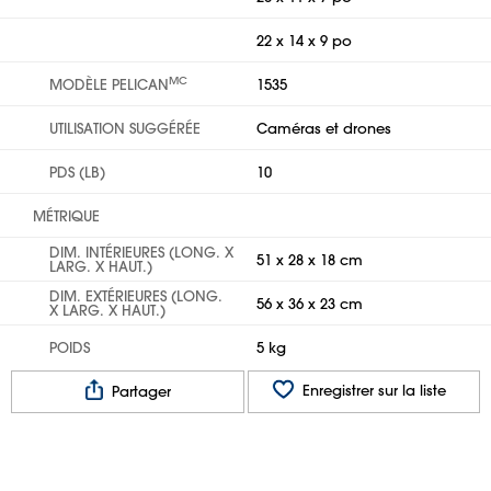
22 x 14 x 9 po
MC
MODÈLE PELICAN
1535
UTILISATION SUGGÉRÉE
Caméras et drones
PDS (LB)
10
MÉTRIQUE
DIM. INTÉRIEURES (LONG. X
51 x 28 x 18 cm
LARG. X HAUT.)
DIM. EXTÉRIEURES (LONG.
56 x 36 x 23 cm
X LARG. X HAUT.)
POIDS
5 kg
Enregistrer sur la liste
Partager