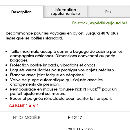
Information
Prix
Description
supplémentaire
En stock, expédié aujourd'hui
Recommandé pour les voyages en avion. Jusqu'à 40 % plus
léger que les boîtiers standard.
Taille maximale accepté comme bagage de cabine par les
compagnies aériennes. Dimensions convenant au porte-
bagages.
Protection contre impacts, vibrations et chocs.
Loquets verrouillables pour protéger vos objets précieux.
Étanche avec joint torique en néoprène.
Valve de purge automatique qui s'ajuste avec les
changements de pression.
Rembourrage en mousse rainurée Pick N Pluck
pour un
MC
parfait ajustement sur mesure.
Roues et poignée rétractable pour faciliter le transport.
GARANTIE À VIE
Nº DE MODÈLE
H-12117
20 x 11 x 7 po