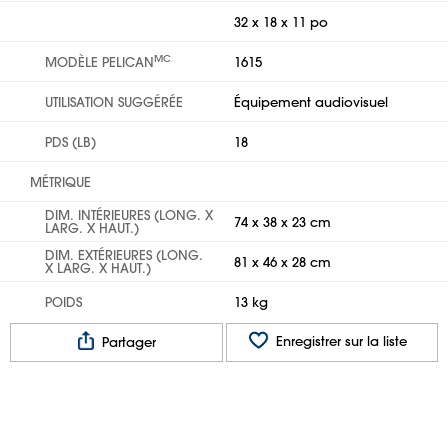
32 x 18 x 11 po
MC
MODÈLE PELICAN
1615
UTILISATION SUGGÉRÉE
Équipement audiovisuel​​​​​​​
PDS (LB)
18
MÉTRIQUE
DIM. INTÉRIEURES (LONG. X
74 x 38 x 23 cm
LARG. X HAUT.)
DIM. EXTÉRIEURES (LONG.
81 x 46 x 28 cm
X LARG. X HAUT.)
POIDS
13 kg
Enregistrer sur la liste
Partager