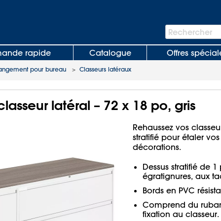
Barre
Rechercher
de
recherche
nde rapide
Catalogue
Offres spécial
angement pour bureau
>
Classeurs latéraux
classeur latéral – 72 x 18 po, gris
Rehaussez vos classeur
stratifié pour étaler v
décorations.
Dessus stratifié de 1
égratignures, aux t
Bords en PVC résist
Comprend du ruban 
fixation au classeur.