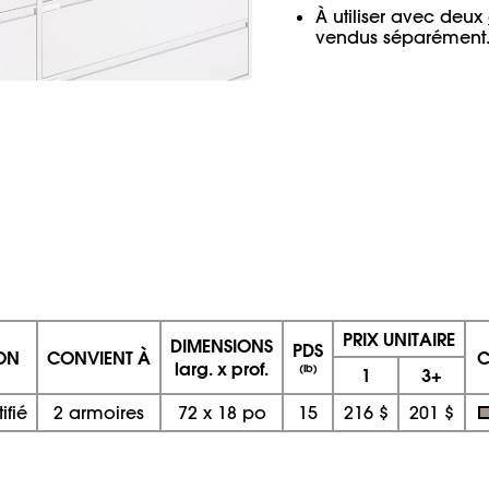
À utiliser avec deux
vendus séparément
PRIX UNITAIRE
DIMENSIONS
PDS
ION
CONVIENT À
C
larg. x prof.
(lb)
1
3+
ifié
2 armoires
72
x
18 po
15
216 $
201 $