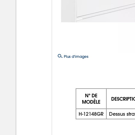
Plus d'images
Nº DE
DESCRIPT
MODÈLE
H-12148GR
Dessus strat