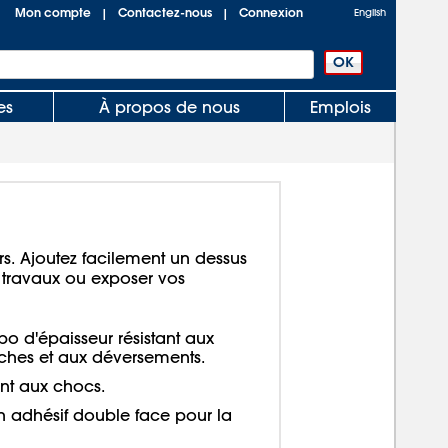
Mon compte
Contactez-nous
Connexion
|
|
English
es
À propos de nous
Emplois
s. Ajoutez facilement un dessus
os travaux ou exposer vos
 po d'épaisseur résistant aux
aches et aux déversements.
ant aux chocs.
adhésif double face pour la