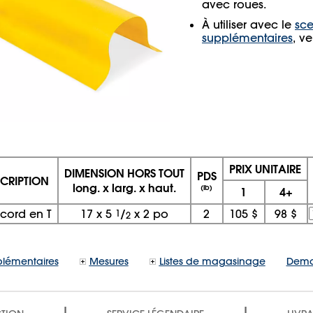
avec roues.
À utiliser avec le
sce
supplémentaires
, v
PRIX UNITAIRE
DIMENSION HORS TOUT
PDS
CRIPTION
long. x larg. x haut.
(lb)
1
4+
cord en T
17
x
5
1
/
x
2 po
2
105 $
98 $
2
lémentaires
Mesures
Listes de magasinage
Dema
|
|