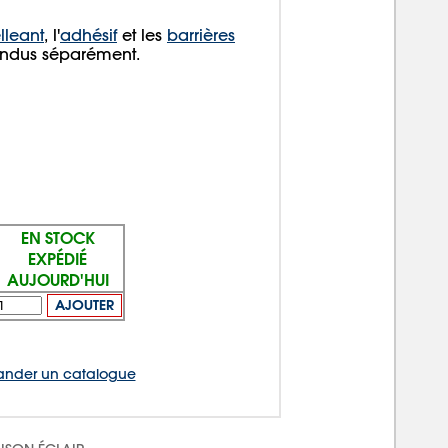
lleant
, l'
adhésif
et les
barrières
endus séparément.
EN STOCK
EXPÉDIÉ
AUJOURD'HUI
AJOUTER
nder un catalogue