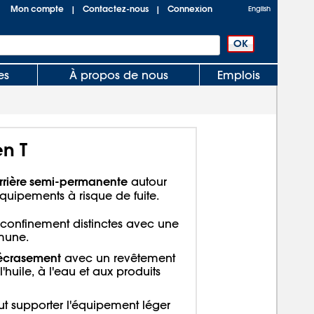
Mon compte
Contactez-nous
Connexion
|
|
English
es
À propos de nous
Emplois
n T
rrière semi-permanente
autour
uipements à risque de fuite.
confinement distinctes avec une
mune.
'écrasement
avec un revêtement
l'huile, à l'eau et aux produits
ut supporter l'équipement léger