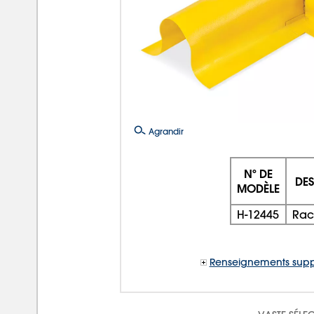
Agrandir
Nº DE
DES
MODÈLE
H-12445
Rac
Renseignements supp