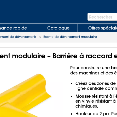
Barre
Rechercher
de
recherche
nde rapide
Catalogue
Offres spécial
ement de déversements
>
Berme de déversement modulaire
t modulaire – Barrière à raccord e
ba
Pour construire une
des machines et des éq
Créez des zones de 
ligne centrale com
Mousse résistant à l
en vinyle résistant à 
chimiques.
Hauteur de 2 po. Pe