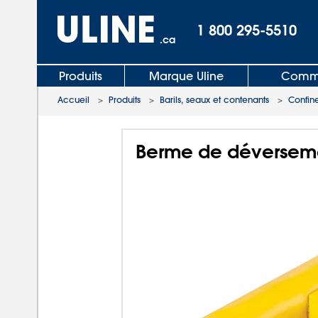
1 800 295-5510
.ca
Produits
Marque Uline
Comma
Accueil
>
Produits
>
Barils, seaux et contenants
>
Confin
Berme de déversemen