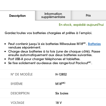
Information
Prix
Description
supplémentaire
En stock, expédié aujourd'hui
Gardez toutes vos batteries chargées et prêtes à l’emploi.
Peut contenir jusqu’à six batteries Milwaukee M18
.
Batteries
MC
vendues séparément.
Charge deux batteries à la fois (une de chaque côté). Passe
ensuite automatiquement aux deux batteries suivantes.
Port USB-A pour charger téléphones et tablettes.
Se fixe solidement au-dessus des range-tout Packout
.
MC
Nº DE MODÈLE
H-12852
MC
SYSTÈME
M18
DESCRIPTION
Six baies
VOLTAGE
18 V