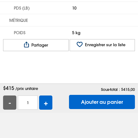
PDS (LB)
10
MÉTRIQUE
POIDS
5 kg
Enregistrer sur la liste
Partager
$
415
/prix unitaire
Sous-total : $
415,00
-
+
Ajouter au panier
Aide
Contactez-nous
Emplois
Boîtes d'expédition
Sacs en plastique
Demander un catalogue
Confidentialité
Modalités
Préférences de témoins