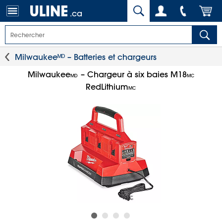
.ca
Milwaukeeᴹᴰ – Batteries et chargeurs
Milwaukee
– Chargeur à six baies M18
MD
MC
RedLithium
MC