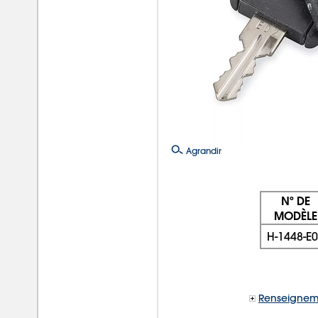
Agrandir
Nº DE
MODÈLE
H-1448-E
Renseignem