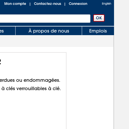
Mon compte
Contactez-nous
Connexion
|
|
English
es
À propos de nous
Emplois
2
 perdues ou endommagées.
 à clés verrouillables à clé.