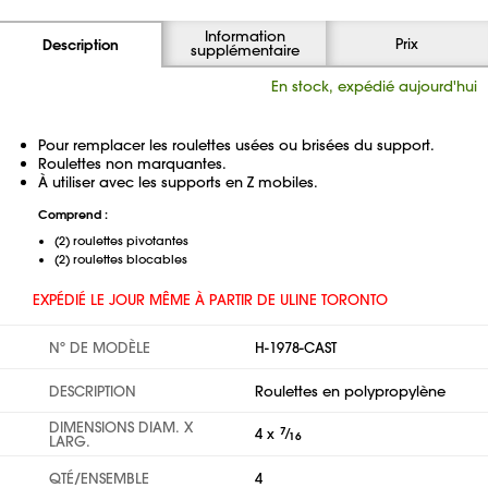
Information
Prix
Description
supplémentaire
En stock, expédié aujourd'hui
Pour remplacer les roulettes usées ou brisées du support.
Roulettes non marquantes.
À utiliser avec les supports en Z mobiles.
Comprend :
(2) roulettes pivotantes
(2) roulettes blocables
EXPÉDIÉ LE JOUR MÊME À PARTIR DE ULINE TORONTO
Nº DE MODÈLE
H-1978-CAST
DESCRIPTION
Roulettes en polypropylène
DIMENSIONS DIAM. X
4 x
7
⁄
16
LARG.
QTÉ/ENSEMBLE
4