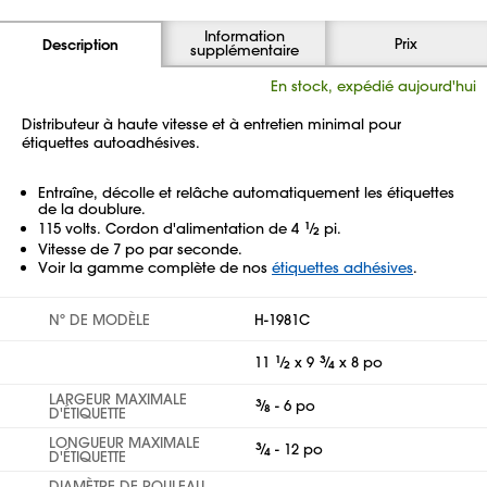
Information
Prix
Description
supplémentaire
En stock, expédié aujourd'hui
Distributeur à haute vitesse et à entretien minimal pour
étiquettes autoadhésives.
Entraîne, décolle et relâche automatiquement les étiquettes
de la doublure.
115 volts. Cordon d'alimentation de 4
1
⁄
pi.
2
Vitesse de 7 po par seconde.
Voir la gamme complète de nos
étiquettes adhésives
.
Nº DE MODÈLE
H-1981C
11
1
⁄
x 9
3
⁄
x 8 po
2
4
LARGEUR MAXIMALE
3
⁄
- 6 po
8
D'ÉTIQUETTE
LONGUEUR MAXIMALE
3
⁄
- 12 po
4
D'ÉTIQUETTE
DIAMÈTRE DE ROULEAU