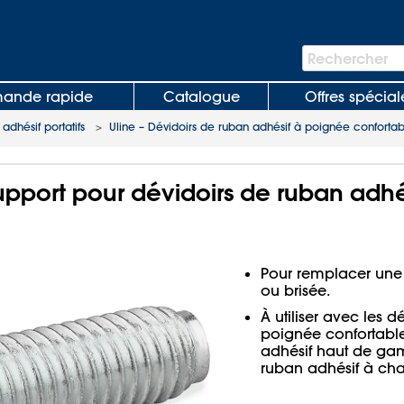
Barre
Rechercher
de
recherche
nde rapide
Catalogue
Offres spécial
adhésif portatifs
>
Uline – Dévidoirs de ruban adhésif à poignée confortab
upport pour dévidoirs de ruban adhés
Pour remplacer une 
ou brisée.
À utiliser avec les 
poignée confortable
adhésif haut de gam
ruban adhésif à cha