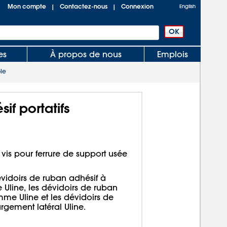
Mon compte
Contactez-nous
Connexion
|
|
English
es
À propos de nous
Emplois
le
if portatifs
vis pour ferrure de support usée
dévidoirs de ruban adhésif à
 Uline, les dévidoirs de ruban
me Uline et les dévidoirs de
rgement latéral Uline.