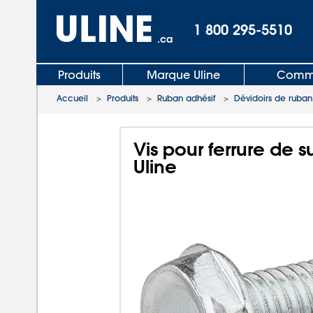
1 800 295-5510
.ca
Produits
Marque Uline
Comma
Accueil
>
Produits
>
Ruban adhésif
>
Dévidoirs de ruban 
Vis pour ferrure de s
Uline