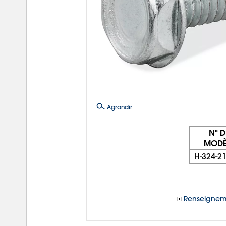
Agrandir
Nº D
MODÈ
H-324-2
Renseignem