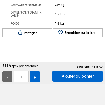
CAPACITÉ/ENSEMBLE
249 kg
DIMENSIONS DIAM. X
5 x 4 cm
LARG.
POIDS
1,8 kg
Enregistrer sur la liste
Partager
$
116
/prix par ensemble
Sous-total : $
116,00
-
+
Ajouter au panier
Aide
Contactez-nous
Emplois
Boîtes d'expédition
Sacs en plastique
Demander un catalogue
Confidentialité
Modalités
Préférences de témoins
Site complet
Activer l'accessibilité