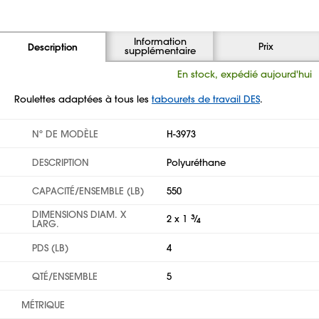
Information
Prix
Description
supplémentaire
En stock, expédié aujourd'hui
Roulettes adaptées à tous les
tabourets de travail DES
.
Nº DE MODÈLE
H-3973
DESCRIPTION
Polyuréthane
CAPACITÉ/ENSEMBLE (LB)
550
DIMENSIONS DIAM. X
2 x 1
3
⁄
4
LARG.
PDS (LB)
4
QTÉ/ENSEMBLE
5
MÉTRIQUE