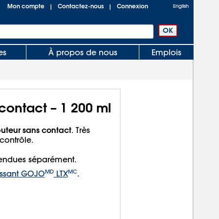
Mon compte
Contactez-nous
Connexion
|
|
English
es
À propos de nous
Emplois
contact – 1 200 ml
ibuteur sans contact
. Très
 contrôle.
ndues séparément.
MD
MC
ssant GOJO
LTX
.