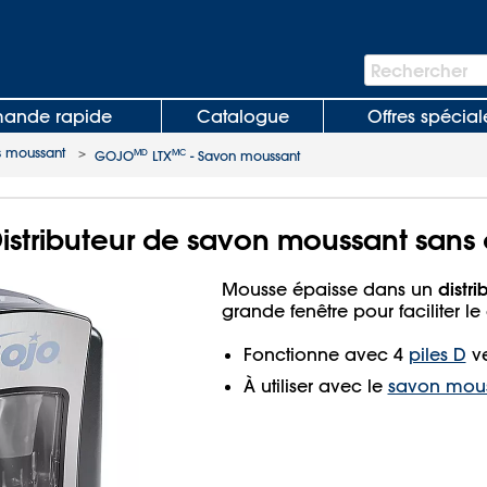
Barre
Rechercher
de
recherche
nde rapide
Catalogue
Offres spécial
s moussant
>
MD
MC
GOJO
LTX
- Savon moussant
istributeur de savon moussant sans 
distr
Mousse épaisse dans un
grande fenêtre pour faciliter le
Fonctionne avec 4
piles D
ve
À utiliser avec le
savon mou