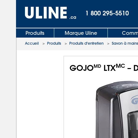
1 800 295-5510
.ca
Produits
Marque Uline
Comma
Accueil
>
Produits
>
Produits d'entretien
>
Savon à main
MC
GOJO
LTX
– D
MD