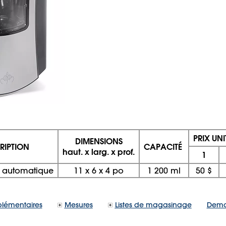
PRIX UNI
DIMENSIONS
RIPTION
CAPACITÉ
haut. x larg. x prof.
1
ur automatique
11
x
6
x
4 po
1 200 ml
50 $
lémentaires
Mesures
Listes de magasinage
Dema